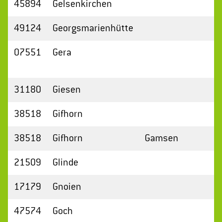
45894
Gelsenkirchen
49124
Georgsmarienhütte
07551
Gera
31180
Giesen
38518
Gifhorn
38518
Gifhorn
Gamsen
21509
Glinde
17179
Gnoien
47574
Goch