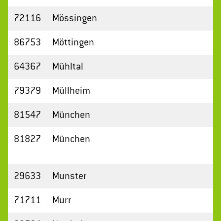
72116
Mössingen
86753
Möttingen
64367
Mühltal
79379
Müllheim
81547
München
81827
München
29633
Munster
71711
Murr