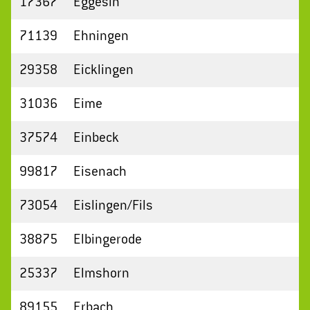
17367
Eggesin
71139
Ehningen
29358
Eicklingen
31036
Eime
37574
Einbeck
99817
Eisenach
73054
Eislingen/Fils
38875
Elbingerode
25337
Elmshorn
89155
Erbach