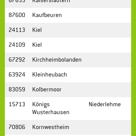
67655
Kaiserslautern
87600
Kaufbeuren
24113
Kiel
24109
Kiel
67292
Kirchheimbolanden
63924
Kleinheubach
83059
Kolbermoor
15713
Königs
Niederlehme
Wusterhausen
70806
Kornwestheim