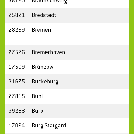
38120
Braunschweig
25821
Bredstedt
28259
Bremen
27576
Bremerhaven
17509
Brünzow
31675
Bückeburg
77815
Bühl
39288
Burg
17094
Burg Stargard