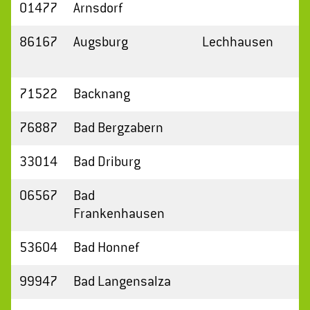
01477
Arnsdorf
86167
Augsburg
Lechhausen
71522
Backnang
76887
Bad Bergzabern
33014
Bad Driburg
06567
Bad
Frankenhausen
53604
Bad Honnef
99947
Bad Langensalza