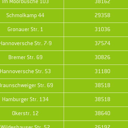
Im Moorbusche 103
38162
Schmolkamp 44
29358
Gronauer Str. 1
31036
Hannoversche Str. 7-9
37574
Bremer Str. 69
30826
Hannoversche Str. 53
31180
Braunschweiger Str. 69
38518
Hamburger Str. 134
38518
Okerstr. 12
38640
Wildeshauser Str. 52
26197