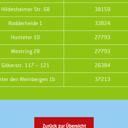
Hildesheimer Str. 68
38159
Rodderheide 1
33824
Huntetor 10
27793
Westring 28
27793
Gökerstr. 117 – 121
26384
nter den Weinbergen 1b
37213
Zurück zur Übersicht