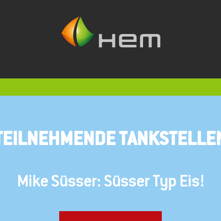
TEILNEHMENDE TANKSTELLE
Mike Süsser: Süsser Typ Eis!