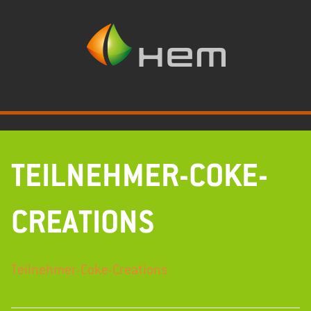
Zum
Inhalt
springen
TEILNEHMER-COKE-
CREATIONS
Teilnehmer-Coke-Creations